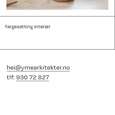
fargesetting interiør
hei@ymearkitekter.no
tlf:
930 72 827